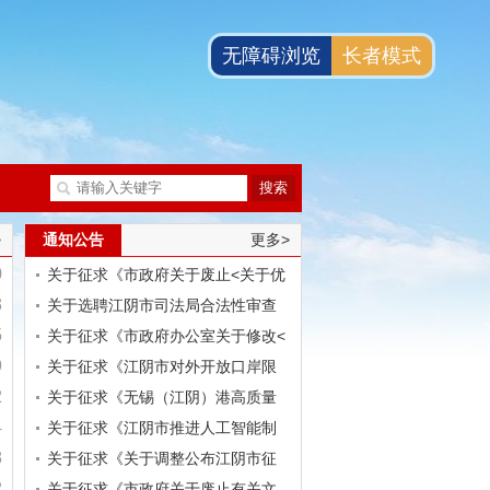
无障碍浏览
长者模式
>
通知公告
更多>
0
关于征求《市政府关于废止<关于优
3
化提...
关于选聘江阴市司法局合法性审查
5
专家库...
关于征求《市政府办公室关于修改<
9
江阴...
关于征求《江阴市对外开放口岸限
2
定区域...
关于征求《无锡（江阴）港高质量
4
发展扶...
关于征求《江阴市推进人工智能制
8
造产业...
关于征求《关于调整公布江阴市征
2
地区片...
关于征求《市政府关于废止有关文