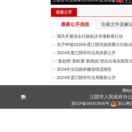
江阴市司法局举办2026年度法律援...
以法治为尺 护民生之本 ——江阴...
江阴市司法局召开作风建设推进会...
江阴市司法局举办全市法律援助业...
1
2
信息公开
最新公开信息
法规文件及解
我市开展涉企行政执法专项检查行动
关于申报2026年度江阴市政府重大行政
项的通知
2024年度江阴市司法局决算公开
“新趋势·新机遇·新挑战”澄企出海东南亚
流会成功
2024年法治政府建设情况报告
2024年度江阴市司法局预算公开
网站
江阴市人民政府办公
苏ICP备05002806号
苏公网安备