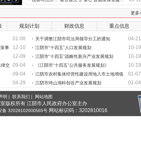
【回眸2025】江阴司法行政：以法...
3
4
5
更多
读
规划计划
财政信息
重点信息
01-08
04-21
关于调整江阴市司法局领导分工的通知
12-10
10-19
决策事
江阴市“十四五”人口发展规划
12-09
10-19
江阴市“十四五”战略性新兴产业发展规划
09-04
10-19
法律交
《江阴市“十四五”公共服务发展规划》
09-04
01-07
江阴市农村集体经营性建设用地入市土地增值
04-29
01-04
收益调节金征收
江阴市绮山湖科创谷产业发展规划
声明 |
联系我们 |
网站地图
室版权所有 江阴市人民政府办公室主办
网站标识码：3202810016
 32028102000565号