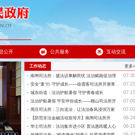
息公开
公共服务
互动交流
工作动态
更多
07-3
南闸司法所：援法议事解民忧 法治赋能促治理
07-2
安全“童”行·守护成长——徐霞客司法所开展青...
07-1
城东街道：法治护航暑假 守护青春成长
07-0
法治护航暑假 平安伴你成长——顾山司法所开
07-0
展...
周庄司法所：三向送法，让法治春风浸润万家
06-2
【防范非法金融活动宣传月】南闸司法所开
06-1
展“拒...
华士司法所：法治集市进小区 普法惠民暖人心
06-1
祝塘司法所：“银杏微光”护童心 反霸凌课堂暖...