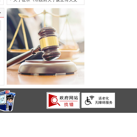
件的决...
>