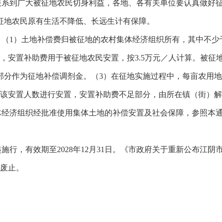
关系到广大被征地农民切身利益，各地、各有关单位要认真做好
征地农民原有生活不降低、长远生计有保障。
。（
1
）土地补偿费归被征地的农村集体经济组织所有，其中不少
，安置补助费用于被征地农民安置，按
3.5
万元／人计算。被征
部分作为征地补偿调剂金。（
3
）在征地实施过程中，每亩农用地
该安置人数进行安置，安置补助费不足部分，由所在镇（街）解
体经济组织经批准使用集体土地的补偿安
置及社会保障，
参照本
起施行，有效期至
2
028
年
1
2
月
3
1
日
。《市政府关于重新公布江阴
废止。