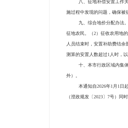
八、征地补偿安置工作
施过程中发现的问题，确保被
九、综合地价分配办法
征地农民。（
2
）征收农用地的
人员结束时，安置补助费结余
测算的安置人数超过
1
人时，以
十、本市行政区域内集
外）。
本通知自
2026
年
1
月
1
日
（澄政规发〔
2023
〕
7
号）同时