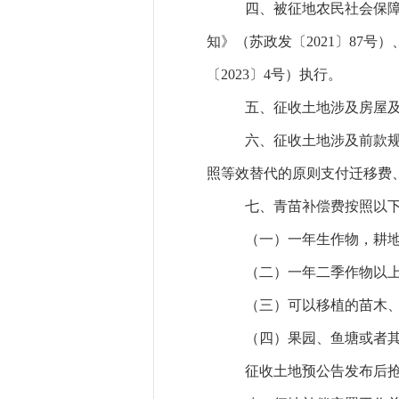
四、被征地农民社会保
知》（苏政发〔
2021
〕
87
号）
〔
2023
〕
4
号）执行。
五、征收土地涉及房屋
六、征收土地涉及前款
照等效替代的原则支付迁移费
七、青苗补偿费按照以
（一）一年生作物，耕
（二）一年二季作物以
（三）可以移植的苗木
（四）果园、鱼塘或者
征收土地预公告发布后