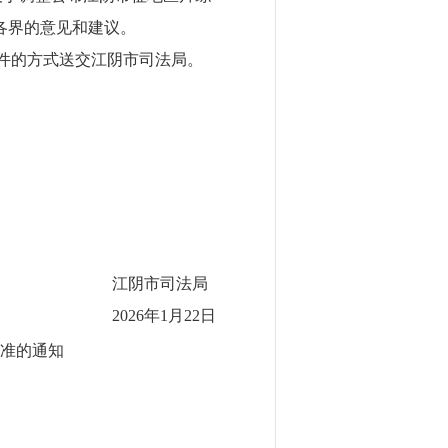
各界的意见和建议。
件的方式送交江阴市司法局。
江阴市司法局
202
6
年
1
月
22
日
准
的通知