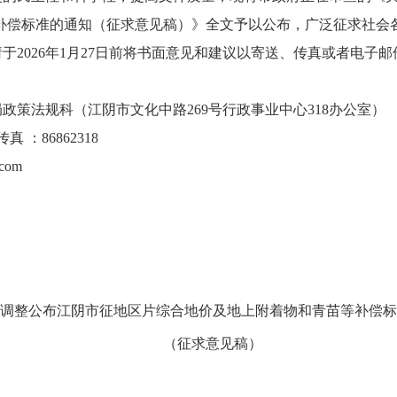
补偿标准的通知
（征求意见稿）
》
全文予以公布，广泛征求社会
请于
202
6
年
1
月
27
日前将书面意见和建议以寄送、传真或者电子邮
局政策法规科（江阴市文化中路
269
号行政事业中心
3
18
办公室）
传真 ：
868623
18
.com
调整公布江阴市征地区片综合地价及地上附着物和青苗等补偿标
（
征求意见稿
）