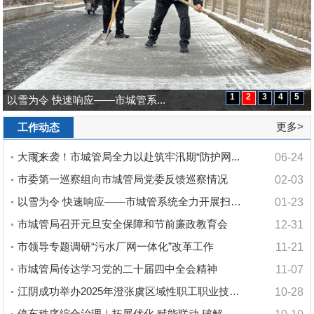
1
2
3
4
5
大雨҈来袭！市城管局全力以赴筑...
以雪为令 快速响应——市城管系...
市领导专题调研“污水厂网一体化...
市城管局传达学习党的二十届四中...
江阴成功举办2025年澄张虞区域性...
更多>
工作动态
大雨҈来袭！市城管局全力以赴筑牢汛期“防护网...
06-24
市委第一巡察组向市城管局党委反馈巡察情况
02-03
以雪为令 快速响应——市城管系统全力开展扫雪...
01-23
市城管局召开元旦安全保障和节前廉政教育会
12-31
市领导专题调研“污水厂网一体化”改革工作
11-21
市城管局传达学习党的二十届四中全会精神
11-07
江阴成功举办2025年澄张虞区域性职工职业技能大...
10-28
停车秩序综合治理｜拓展优化 赋能联动 破解忠义...