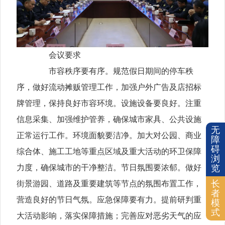
会议要求
市容秩序要有序。规范假日期间的停车秩
序，做好流动摊贩管理工作，加强户外广告及店招标
牌管理，保持良好市容环境。设施设备要良好。注重
信息采集、加强维护管养，确保城市家具、公共设施
无
正常运行工作。环境面貌要洁净。加大对公园、商业
障
碍
综合体、施工工地等重点区域及重大活动的环卫保障
浏
力度，确保城市的干净整洁。节日氛围要浓郁。做好
览
长
街景游园、道路及重要建筑等节点的氛围布置工作，
者
营造良好的节日气氛。应急保障要有力。提前研判重
模
式
大活动影响，落实保障措施；完善应对恶劣天气的应