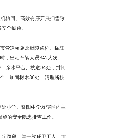
，人机协同、高效有序开展扫雪除
路安全畅通。
等市管道桥隧及毗陵路桥、临江
时，出动车辆人员342人次、
、亲水平台、栈道34处，封闭
9个，加固树木36处、清理断枝
辅延小学、暨阳中学及辖区内主
设施的安全隐患排查工作。
位、定路段，与一线环卫工人、市