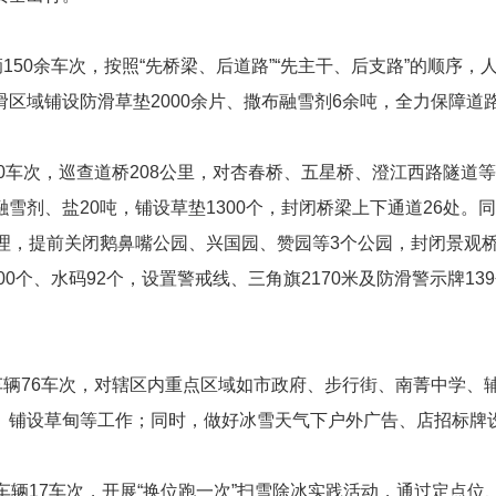
辆150余车次，按照“先桥梁、后道路”“先主干、后支路”的顺序
区域铺设防滑草垫2000余片、撒布融雪剂6余吨，全力保障道
30车次，巡查道桥208公里，对杏春桥、五星桥、澄江西路隧道
雪剂、盐20吨，铺设草垫1300个，封闭桥梁上下通道26处。同
理，提前关闭鹅鼻嘴公园、兴国园、赞园等3个公园，封闭景观桥
00个、水码92个，设置警戒线、三角旗2170米及防滑警示牌13
、车辆76车次，对辖区内重点区域如市政府、步行街、南菁中学、
、铺设草甸等工作；同时，做好冰雪天气下户外广告、店招标牌
车辆17车次，开展“换位跑一次”扫雪除冰实践活动，通过定点