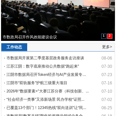
1
2
聚焦数字赋能 聚力改革创新 奋力...
市数政局召开作风效能建设会议
更多>
工作动态
市数据局开展第二季度基层政务服务走访座谈
08-06
江苏江阴：数字底座推动公共数据“跑起来”
07-30
江阴市数据局召开Token经济与AI产业发展专题座...
07-23
江阴市“双轨服务”护航三级重大项目
07-16
2026年“数据要素×”大赛江苏分赛（科技创新、...
07-10
“社会经济一类事”又添新场景 民办学校“证照...
07-02
已覆盖13个部门！12345热线“双向送训”让“民...
06-25
市数据局“数案共研”聚焦投资建设领域业务合规...