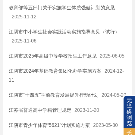
就业创业
教育部等五部门关于实施学生体质强健计划的意见
教育信息
2025-11-12
政策规划
民办学校监督
江阴市中小学生社会实践活动实施指导意见（试行）
随迁子女入学
2025-11-06
教育资助
江阴市2025年高级中等学校招生工作意见
2025-06-05
学区划分
医疗卫生
江阴市2024年基础教育集团化办学实施方案
2024-12-
质量信息
11
社会保险
公共文化体育
江阴市“十四五”学前教育发展提升行动计划
2024-05-20
无
新闻发布会
障
江苏省普通高中学籍管理规定
2023-11-20
碍
降低要素成本信息
浏
览
税收优惠
江阴市青少年体育“5621”计划实施方案
2023-05-30
长
安全生产