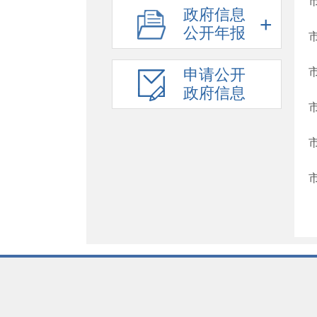
政府信息
重大决策预公开
公开年报
建议提案结果公开
人事信息
申请公开
重大项目
政府信息
价格收费
年度专项资金项目指南
重大民生信息
新闻发布会
降低要素成本信息
税收优惠
安全生产
基层政务信息
农业供给侧改革
涉农补贴