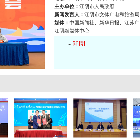
主办单位：
江阴市人民政府
新闻发言人：
江阴市文体广电和旅游局
媒体：
中国新闻社、新华日报、江苏广
江阴融媒体中心
参加人员：
1、金丹菁副市长；2、文
...
[详情]
人；3、市委办、政府办、宣传部、社
建局、交通局、城管局、卫健委、应急
象局、澄江街道、消防大队、公用集团
阴移动、江阴联通、江阴职业技术学院