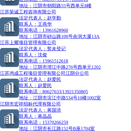
地址：
江阴市朝阳路55号西单元8楼
江苏策诚工程咨询有限公司
法定代表人：
赵学勤
联系人：
王燕华
联系电话：
13961628960
地址：
江阴市砂山路100号余润大厦13A
江苏上耀项目管理有限公司
法定代表人：
暂未登记
联系人：
沈俊
联系电话：
15961512618
地址：
江阴市澄江中路276号西单元1202
江苏鸿成工程项目管理有限公司江阴分公司
法定代表人：
赵爱民
联系人：
赵爱民
联系电话：
80627633/13921350805
地址：
江阴市滨江中路534号10楼1002室
江阴市宏祥招标代理有限公司
法定代表人：
蒋国洪
联系人：
蒋晶晶
联系电话：
15370266259
地址：
江阴市长江路152号B座1704室