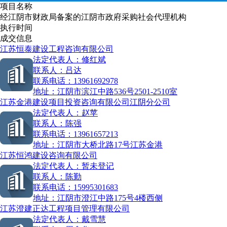
项目名称
经江阴市财政局备案的江阴市政府采购社会代理机构
执行时间
成交信息
江苏恒泰建设工程咨询有限公司
法定代表人：
修红斌
联系人：
吕达
联系电话：
13961692978
地址：
江阴市滨江中路536号2501-2510室
江苏金港建设项目投资咨询有限公司江阴分公司
法定代表人：
赵苹
联系人：
陈强
联系电话：
13961657213
地址：
江阴市大桥北路17号江苏金港
江苏恒鸿建设咨询有限公司
法定代表人：
暂未登记
联系人：
陈勤
联系电话：
15995301683
地址：
江阴市澄江中路175号4楼西侧
江苏澄建正达工程项目管理有限公司
法定代表人：
戴雪慧