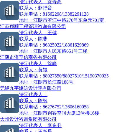
法定代表人：
徐寿高
联系人：
赵抒音
联系电话：
81662298/13382291128
地址：
江阴市澄江中路276号东单元701室
江苏翔顺工程管理咨询有限公司
法定代表人：
王健
联系人：
陈斐
联系电话：
86825022/18861629869
地址：
江阴市人民东路651号三楼
江阴市澄至信商务有限公司
法定代表人：
徐峰
联系人：
黄锟
联系电话：
88027550/88027510/15190370035
地址：
江阴市长江路188号
无锡九宇建筑设计院有限公司
法定代表人：
联系人：
陈纲
联系电话：
86276752/13606160058
地址：
江阴市创客空间大厦13号楼16楼
大州设计咨询集团有限公司
法定代表人：
李东升
联系人：
王新星