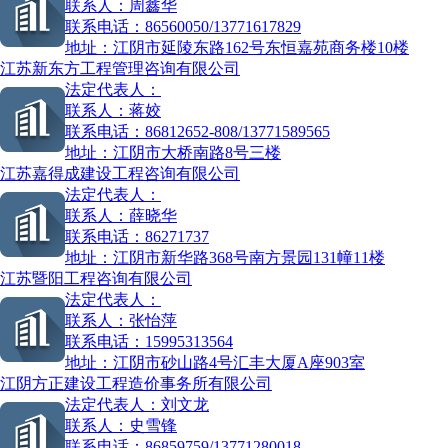
联系人：
周鑫华
联系电话：
86560050/13771617829
地址：
江阴市延陵东路162号东恒嘉苑商务楼10楼
江苏新东方工程管理咨询有限公司
法定代表人：
联系人：
蒋姣
联系电话：
86812652-808/13771589565
地址：
江阴市大桥南路8号三楼
江苏嘉得成建设工程咨询有限公司
法定代表人：
联系人：
薛晓华
联系电话：
86271737
地址：
江阴市新华路368号南方景园131幢11楼
江苏暨阳工程咨询有限公司
法定代表人：
联系人：
张怡萍
联系电话：
15995313564
地址：
江阴市砂山路4号汇丰大厦A座903室
江阴方正建设工程造价事务所有限公司
法定代表人：
刘文龙
联系人：
史雪锋
联系电话：
86859759/13771280018