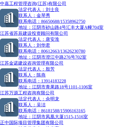
中嘉工程管理咨询(江苏)有限公司
法定代表人：
刘士良
联系人：
金琴秀
联系电话：
86650688/15358962750
地址：
江阴市砂山路4号汇丰大厦A幢704室
江苏省苏辰建设投资顾问有限公司
法定代表人：
唐安淮
联系人：
刘华君
联系电话：
80612663/13626230780
地址：
江阴市澄江中路276号702室
江苏金诺建设咨询管理有限公司
法定代表人：
殷芳
联系人：
陈燕
联系电话：
13914183228
地址：
江阴市青果路18号1101-1106室
江苏万源工程咨询有限公司
法定代表人：
佘明龙
联系人：
吴洁
联系电话：
86181588/15906163165
地址：
江阴市凤凰大厦1515-1516室
正中国际项目管理集团有限公司