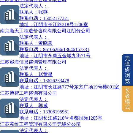
法定代表人：
联系人：
张燕
联系电话：
15052177321
地址：
江阴市长江路218号1206室
南京顺天工程造价咨询有限公司江阴分公司
法定代表人：
联系人：
黄晓燕
联系电话：
86106266/13646157331
地址：
江阴市永康五金城九街71号
无
江苏容海信息咨询管理有限公司
障
法定代表人：
碍
联系人：
赵黄星
浏
联系电话：
13626233478
览
地址：
江阴市长江路777号东方广场19号楼801室
长
江苏博智工程咨询有限公司
者
法定代表人：
模
联系人：
郭威
式
联系电话：
13306195961
地址：
江阴长江路218号名都国际1205室
江苏苏维工程管理有限公司无锡分公司
法定代表人：