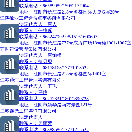
联系电话：
86589989/15052177004
地址：
江阴市长江路218号名都国际大厦G层20号
江阴敬业工程造价师事务所有限公司
法定代表人：
唐人
联系人：
任静瑶
联系电话：
86824790-908/15161600607
地址：
江阴市长江路777号东方广场18号楼1901-1907室
苏世建设管理集团有限公司
法定代表人：
唐灿根
联系人：
费贝贝
联系电话：
68158168/13771618522
地址：
江阴市长江路218号名都国际1401室
江苏通汇工程管理咨询有限公司
法定代表人：
王飞
联系人：
严静
联系电话：
86252331/18015390728
地址：
江阴市新华路南方景园121号
江苏泰鼎工程咨询有限公司
法定代表人：
联系人：
居丽萍
联系电话：
86888580/13771215522