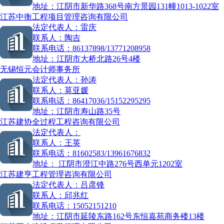
地址：
江阴市新华路368号南方景园131幢1013-1022室
江苏中衡工程项目管理咨询有限公司
法定代表人：
雷庆
联系人：
陶吉
联系电话：
86137898/13771208958
地址：
江阴市大桥北路26号4楼
无锡恒元会计师事务所
法定代表人：
孙涛
联系人：
莫亚媛
联系电话：
86417036/15152295295
地址：
江阴市寿山路35号
江苏建协全过程工程咨询有限公司
法定代表人：
联系人：
王英
联系电话：
81602583/13961676832
地址：
江阴市澄江中路276号西单元1202室
江苏建亨工程管理咨询有限公司
法定代表人：
吕彦锋
联系人：
邱兆红
联系电话：
15052151210
地址：
江阴市延陵东路162号东恒嘉苑商务楼13楼