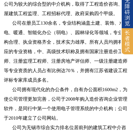
无
公司为较大的综合型的中介机构，取得了工程造价咨询、房
障
碍
屋建筑工程监理、工程招标代理、政府采购四个甲级。
浏
览
公司在册员工
130
余名，专业结构涵盖土建、装饰、水
长
电、暖通、智能化办公（弱电）、园林绿化等领域，专业结
者
构合理、执业资格齐全，技术实力雄厚。所有人员均拥有相
模
式
应的专业资格，中、高级技术职称及拥有国家注册造价工程
师、注册监理工程师、注册房地产评估师、一级注册建造师
等专业资质的人员占有比例达
70
％，并拥有江苏省建设工程
评标专家库成员多名。
公司拥有现代化的办公条件，自有办公面积
1600m2
，为
使公司管理更加完善，公司于
2008
年购入造价咨询企业管理
软件，是同行中第一个使用电子管理系统的中介机构；公司
于
2010
年建立了公司网站。
公司为无锡市综合实力排名位居前列的建筑工程中介咨