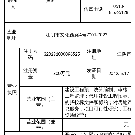
联系
黄莉
人
0510-
传真电话
81665128
营业
江阴市文化西路
号
4
7001-7023
地址
注册号
注册地
江阴市
320281000096525
码
址
注册资
发证日
万元
800
2012..5.17
金
期
营业
建设工程预、决算编制、审核；
执照
工程监理；代理建设工程招标、
营业范围（主
的招投标文件和标的；对房地产
营）
息服务；项目可行性研究；工程
资质经营）
营业范围（兼
无
营）
开户行：江阴市农村商业银行股