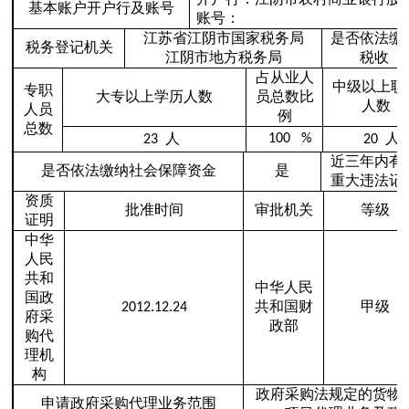
基本账户开户行及账号
账号：
江苏省江阴市国家税务局
是否依法缴
税务登记机关
江阴市地方税务局
税收
占从业人
中级以上职
专职
大专以上学历人数
员总数比
人数
人员
例
总数
人
人
100
%
23
20
近三年内有
是否依法缴纳社会保障资金
是
重大违法记
资质
批准时间
审批机关
等级
证明
中华
人民
共和
中华人民
国政
共和国财
甲级
2012.12.24
府采
政部
购代
理机
构
政府采购法规定的货物
申请政府采购代理业务范围