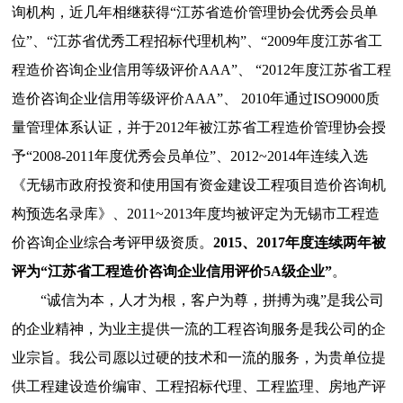
询机构，近几年相继获得“江苏省造价管理协会优秀会员单
位”、“江苏省优秀工程招标代理机构”、“
2009
年度江苏省工
程造价咨询企业信用等级评价
AAA
”、 “
2012
年度江苏省工程
造价咨询企业信用等级评价
AAA
”、
2010
年通过
ISO9000
质
量管理体系认证，并于
2012
年被江苏省工程造价管理协会授
予“
2008-2011
年度优秀会员单位”、
2012~2014
年连续入选
《无锡市政府投资和使用国有资金建设工程项目造价咨询机
构预选名录库》、
2011~2013
年度均被评定为无锡市工程造
价咨询企业综合考评甲级资质。
2015
、
2017
年度连续两年被
评为“
江苏省工程造价咨询企业信用评价
5A
级企业”
。
“诚信为本，人才为根，客户为尊，拼搏为魂”是我公司
的企业精神，为业主提供一流的工程咨询服务是我公司的企
业宗旨。我公司愿以过硬的技术和一流的服务，为贵单位提
供工程建设造价编审、工程招标代理、工程监理、房地产评