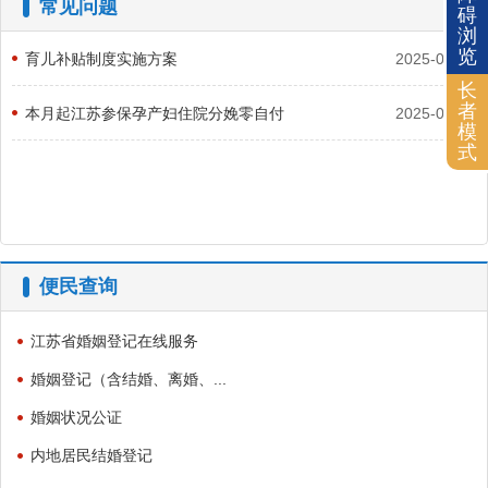
常见问题
碍
浏
览
育儿补贴制度实施方案
2025-07-30
长
者
本月起江苏参保孕产妇住院分娩零自付
2025-07-17
模
式
便民查询
江苏省婚姻登记在线服务
婚姻登记（含结婚、离婚、...
婚姻状况公证
内地居民结婚登记