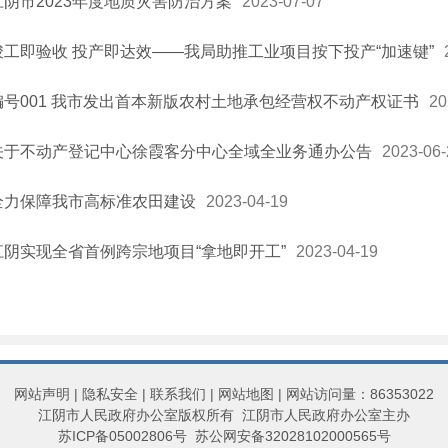
江阴市2023年度地质灾害防治方案
2023-07-07
竣工即验收 投产即达效——我局助推工业项目按下投产“加速键”
编号001 我市发出首本新版农村土地承包经营权不动产权证书
20
关于不动产登记中心徐霞客分中心全域全业务通办公告
2023-06-
全力保障我市高标准农田建设
2023-04-19
江阴实现全省首例跨宗地项目“拿地即开工”
2023-04-19
网站声明
|
隐私安全
|
联系我们
|
网站地图
| 网站访问量：86353022
江阴市人民政府办公室版权所有 江阴市人民政府办公室主办
苏ICP备05002806号
苏公网安备32028102000565号