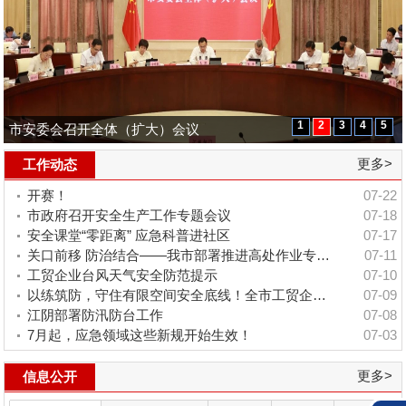
1
2
3
4
5
市领导检查国庆节期间安全生产工...
市安委会召开全体（扩大）会议
市委常委、常务副市长张韶峰检查...
市委常委、常务副市长张韶峰带队...
全市社会面小场所安全治理工作推...
更多>
工作动态
开赛！
07-22
市政府召开安全生产工作专题会议
07-18
安全课堂“零距离” 应急科普进社区
07-17
关口前移 防治结合——我市部署推进高处作业专项排查整治工作
07-11
工贸企业台风天气安全防范提示
07-10
以练筑防，守住有限空间安全底线！全市工贸企业有限空间作业观摩暨专题安全培...
07-09
江阴部署防汛防台工作
07-08
7月起，应急领域这些新规开始生效！
07-03
更多>
信息公开