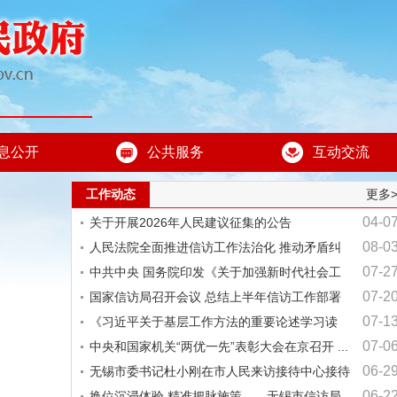
息公开
公共服务
互动交流
工作动态
更多
04-0
关于开展2026年人民建议征集的公告
08-0
人民法院全面推进信访工作法治化 推动矛盾纠
07-2
纷...
中共中央 国务院印发《关于加强新时代社会工
07-2
作...
国家信访局召开会议 总结上半年信访工作部署
07-1
下...
《习近平关于基层工作方法的重要论述学习读
07-0
本》...
中央和国家机关“两优一先”表彰大会在京召开 ...
06-2
无锡市委书记杜小刚在市人民来访接待中心接待
06-2
信...
换位沉浸体验 精准把脉施策——无锡市信访局