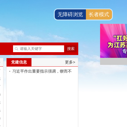
无障碍浏览
长者模式
>
党建信息
更多>
7
习近平作出重要指示强调，锲而不
3
舍落实...
7
0
3
6
9
2