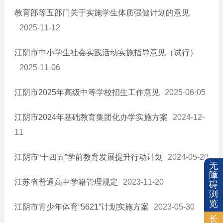
就业创业
教育部等五部门关于实施学生体质强健计划的意见
教育信息
2025-11-12
政策规划
民办学校监督
江阴市中小学生社会实践活动实施指导意见（试行）
随迁子女入学
2025-11-06
教育资助
江阴市2025年高级中等学校招生工作意见
2025-06-05
学区划分
医疗卫生
江阴市2024年基础教育集团化办学实施方案
2024-12-
质量信息
11
社会保险
公共文化体育
江阴市“十四五”学前教育发展提升行动计划
2024-05-20
无
新闻发布会
障
江苏省普通高中学籍管理规定
2023-11-20
碍
降低要素成本信息
浏
览
税收优惠
江阴市青少年体育“5621”计划实施方案
2023-05-30
长
安全生产