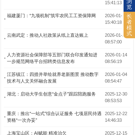
浏
15:41:13
览
福建厦门：“九项机制”筑牢农民工工资保障网
2026-01-28 
长
者
15:40:18
模
式
云南武定：推动人社政策从纸上直达账上
2026-01-20 
08:57:00
人力资源社会保障部等五部门联合印发通知进
2026-01-14 
一步规范网络平台招聘类信息发布
08:56:19
江苏镇江：四措并举绘就养老新图景 推动数字
2026-01-04 
技术与人文关怀融合发展
08:54:47
湖北：启动大学生创意“金点子”跟踪陪跑服务
2025-12-30 
08:53:53
重庆：推出“一站式”综合认证服务 七项居民待遇
2025-12-22 
资格“一次办妥”
14:46:33
上海宝山区：AI赋能 精准治欠
2025-12-15 