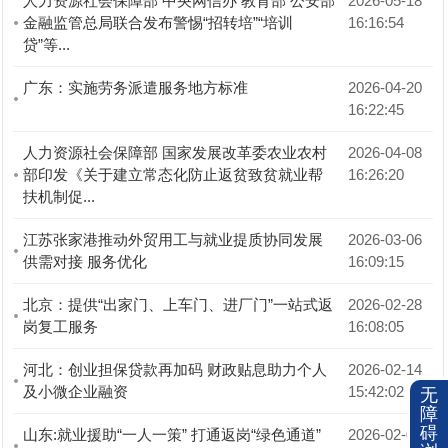
人力资源社会保障部 中央网信办 教育部 公安部
2026-05-18 
金融监管总局联合发布警惕“招转培”“培训
16:16:54
贷”等...
广东：实施劳务派遣服务地方标准
2026-04-20 
16:22:45
人力资源社会保障部 国家发展改革委农业农村
2026-04-08 
部印发《关于建立常态化防止返贫致贫就业帮
16:26:20
扶机制促...
江苏张家港推动外贸用工与就业提质协同发展
2026-03-06 
供需对接 服务优化
16:09:15
北京：提供“出家门、上车门、进厂门”一站式返
2026-02-28 
岗复工服务
16:08:05
河北：创业担保贷款再加码 财政贴息助力个人
2026-02-14 
及小微企业融资
15:42:02
无
障
碍
山东:就业援助“一人一策” 打通返岗“绿色通道”
2026-02-06 