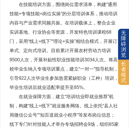
在技能培训方面，围绕岗位需求清单，构建“通用
技能+专项技能+岗位实操”的分层培训体系，推动培训
内容与产业需求同频共振。在培训载体上，整合企业
实训基地、行业协会等资源，开发特色培训课程68
无
障
门，采用“线上+线下”“理论+实操”相结合模式，开展订
碍
浏
单式、定向式培训。目前累计开展农村劳动力培训
览
9500人次，开展补贴性职业技能培训3034人次。将高
长
校毕业生纳入专项培训重点，建立“一对一”指导机制，
者
模
引导922人次毕业生参加急需紧缺职业（工种）培训，
式
毕业生培训后就业适配率提升至85%。
在就业保障方面，建立“培训结业即就业推荐”机
制，构建“线上+线下”就业服务网络。线上依托“县人社
局微信公众号”“知百道就业小程序”等发布岗位信息；
线下专门针对技能人才举办专场招聘会9场，组织65家