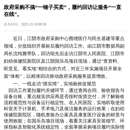
政府采购不搞“一锤子买卖”，履约回访让服务“一直
在线”。
发布时间：
2025-11-10 09:50
近日，江阴市政府采购中心围绕医疗与民生基建等重点
领域，分批组织开展标后履约回访工作。由江阴市数据局副
局长沈纯雅带队，回访组先后走访江阴市人民医院、江阴市
妇幼保健院新院区及江阴国乐岛项目现场，通过“查资料、
听意见、看实地”相结合的方式，对近三年实施项目开展全
面“体检”，以精准回访推动政府采购服务提质增效。
一、一线走访“摸实情”，实地验效促规范
回访工作紧扣履约关键环节，通过查阅合同、验收报告与
设备台账，重点核实供应商是否按时按质交付，并了解验收
流程规范性与设备运行稳定性。在人民医院，实地听取使用
科室关于计算机、手术电刀及保洁服务的运行效果；在妇幼
保健院新院区，随机查验办公家具及康复医疗设备的材质与
使用效能；在国乐岛项目现场，着重关注家具安装细节、环
保指标及智能化系统稳定性，全面掌握采购项目履约实际情