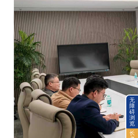
无
障
碍
浏
览
长