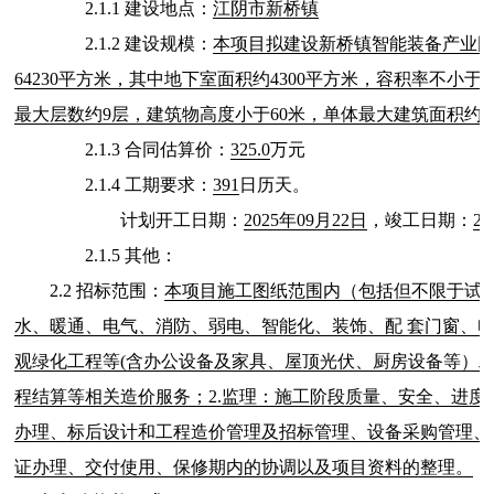
2.1.1 建设地点：
江阴市新桥镇
2.1.2 建设规模：
本项目拟建设新桥镇智能装备产业
64230平方米，其中地下室面积约4300平方米，容积率不小
最大层数约9层，建筑物高度小于60米，单体最大建筑面积约16
2.1.3 合同估算价：
325.0
万元
2.1.4 工期要求：
391
日历天。
计划开工日期：
2025年09月22日
，竣工日期：
2
2.1.5 其他：
2.2 招标范围：
本项目施工图纸范围内（包括但不限于试
水、暖通、电气、消防、弱电、智能化、装饰、配 套门窗、
观绿化工程等(含办公设备及家具、屋顶光伏、厨房设备等）工
程结算等相关造价服务；2.监理：施工阶段质量、安全、进度
办理、标后设计和工程造价管理及招标管理、设备采购管理、
证办理、交付使用、保修期内的协调以及项目资料的整理。