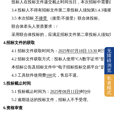
投标人在投标文件递交截止时间当日，本次招标中需要的
3.4 投标人不得有招标文件第二章投标人须知第1.4.3项
3.5 本次招标
不接受
（接受/不接受）联合体投标。
联合体牵头人资质要求：/
采用联合体投标的，应满足招标文件第二章投标人须知第1.
4.招标文件的获取
无
4.1 招标文件获取时间为：
2025年07月18日
13:30
时至
20
障
4.2 招标文件获取方式：投标人使用“CA数字证书”登录
碍
浏
本招标公告及招标文件中“电子招标投标交易平台”是指：
览
4.3 工具软件使用费
100
元，售后不退。
长
者
5.投标截止时间
模
5.1 投标截止时间为：
2025年08月11日9
时
0
分
式
5.2 逾期送达的投标文件，招标人不予受理。
6.资格审查