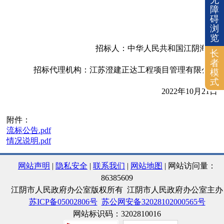
障
碍
浏
览
招标人：中华人民共和国江阴海关
长
者
招标代理机构：江苏澄建正达工程项目管理有限公司
模
式
202
2
年
10
月
21
日
附件：
流标公告.pdf
情况说明.pdf
网站声明
|
隐私安全
|
联系我们
|
网站地图
| 网站访问量：
86385609
江阴市人民政府办公室版权所有 江阴市人民政府办公室主办
苏ICP备05002806号
苏公网安备32028102000565号
网站标识码：3202810016