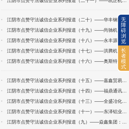
江阴市点赞守法诚信企业系列报道（二十一）——凯正机械：诚信勤奋 守正笃实
无
江阴市点赞守法诚信企业系列报道（二十）——华丰钢材：以诚取信 以质取胜
障
碍
江阴市点赞守法诚信企业系列报道（十九）——尚驰机械：从优良到专精 用诚信闯出一片天
浏
江阴市点赞守法诚信企业系列报道（十八）——永丰源：诚信立本 做市民放心餐饮
览
长
江阴市点赞守法诚信企业系列报道（十七）——洪腾机械：稳扎稳打 有舍有得
者
模
江阴市点赞守法诚信企业系列报道（十六）——奥斯特滤清器：坚持品牌经营 擦亮诚信名片
式
江阴市点赞守法诚信企业系列报道（十五）——嘉鑫贸易：恪守初心 以诚为本
江阴市点赞守法诚信企业系列报道（十四）——福鼎通讯：小小蜂鸣器“奏响”诚信主题曲
江阴市点赞守法诚信企业系列报道（十三）——全盛冶化：坚持以“诚”为本 赢得广阔市场
江阴市点赞守法诚信企业系列报道（十一）——东泽铝业：扎根一线深耕诚信“责任田”
江阴市点赞守法诚信企业系列报道（九）——焱鑫集团：用诚信叩开市场之门