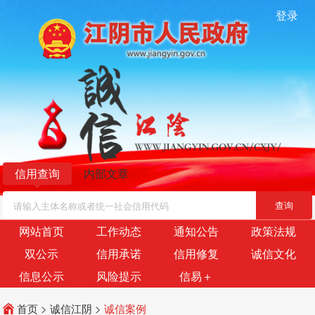
登录
信用查询
内部文章
网站首页
工作动态
通知公告
政策法规
双公示
信用承诺
信用修复
诚信文化
信息公示
风险提示
信易＋
首页
>
诚信江阴
>
诚信案例