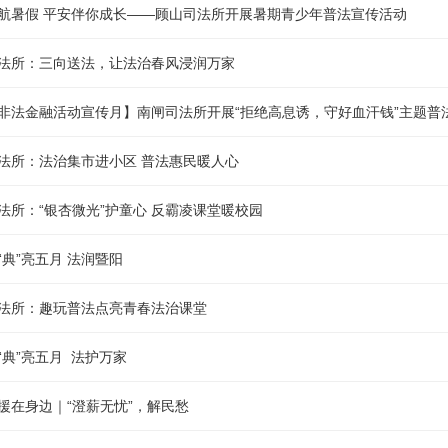
航暑假 平安伴你成长——顾山司法所开展暑期青少年普法宣传活动
法所：三向送法，让法治春风浸润万家
非法金融活动宣传月】南闸司法所开展“拒绝高息诱，守好血汗钱”主题普
法所：法治集市进小区 普法惠民暖人心
法所：“银杏微光”护童心 反霸凌课堂暖校园
“典”亮五月 法润暨阳
法所：趣玩普法点亮青春法治课堂
“典”亮五月 法护万家
援在身边｜“澄薪无忧”，解民愁