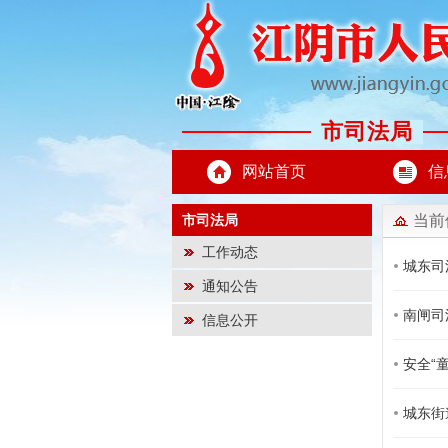
市司法局
网站首页
信
市司法局
当前
工作动态
城东司
通知公告
南闸司
信息公开
安全“
城东街