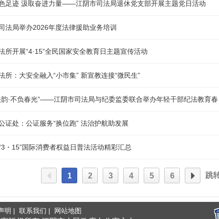
色足迹 汲取奋进力量——江阴市司法局退休党支部开展主题党日活动
司法局举办2026年度法律援助业务培训
法所开展“4·15”全民国家安全教育日主题宣传活动
法所：大安全融入“小市集” 新宣教连接“微民生”
法韵·不负春光”——江阴市司法局与纪委监委联合举办年轻干部纪法教育
公证处：公证服务“换位跑” 法治护航助发展
“3・15”国际消费者权益日普法活动精彩汇总
跳
1
2
3
4
5
6
声明 |
联系我们 |
网站地图