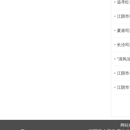
追寻红
江阴市
夏港司
长泾司
“清风
江阴市
江阴市
网站