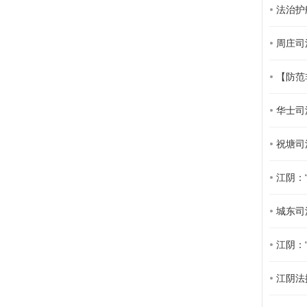
法治护
周庄司
【防范
华士司
祝塘司
江阴：
城东司
江阴：
江阴法