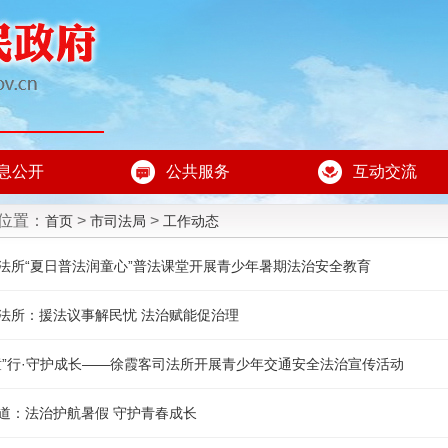
息公开
公共服务
互动交流
位置：
>
>
首页
市司法局
工作动态
法所“夏日普法润童心”普法课堂开展青少年暑期法治安全教育
法所：援法议事解民忧 法治赋能促治理
童”行·守护成长——徐霞客司法所开展青少年交通安全法治宣传活动
道：法治护航暑假 守护青春成长