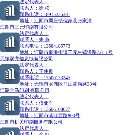
法定代表人：
联系人：
徐 松
联系电话：
18915235331
地址：
江阴市周庄镇倪家巷张家湾
江阴市三元印刷有限公司
法定代表人：
联系人：
朱 燕
联系电话：
13584185773
地址：
江阴市夏港街道三元村镇澄路721-1号
无锡双龙信息纸有限公司
法定代表人：
联系人：
王伟良
联系电话：
13506173245
地址：
无锡市滨湖区马山常康路33号
江阴金马印刷 有限公司
法定代表人：
联系人：
傅亚军
联系电话：
13606168627
地址：
江阴市滨江西路803号
江阴市机关印刷服务有限公司
法定代表人：
联系人：
余 虹