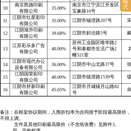
模
南京凯德印刷
南京市江宁滨江开发区
式
10
35.08%
有限公司
宝象路
16
号
江阴市红星彩印
江阴市锡澄路
207
号
11
35.00%
有限公司
江阴旭升印刷
江阴市斜泾路
5
号
12
39.68%
有限公司
苏州工业园区唯华路
2
江苏彩乐多广告
13
40.00%
号和泰都市生活广场
2
有限公司
幢
521
室
江阴市现代办公
江阴市中山北路
37
号
14
36.00%
设备有限公司
江阴国荣彩印
江阴市镇澄路
1539
号
15
40.00%
有限公司
江阴市舒新印刷
江阴市月城镇月山路
82
16
45.65%
有限公司
号
备注：在框架协议期间，入围折扣率为合同授予阶段最高限价，
不得上调。
文件及其他印刷最高限价（不含纸张费）见附件
3
。
四、采购程序