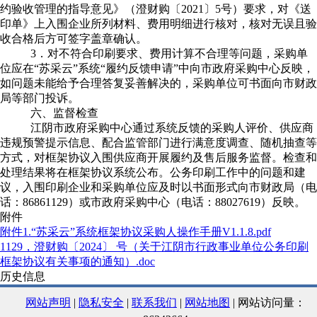
约验收管理的指导意见》（澄财购〔
2021
〕
5
号）要求，对《送
印单》上入围企业所列材料、费用明细进行核对，核对无误且验
收合格后方可签字盖章确认。
3
．
对不符合印刷要求、费用计算不合理等问题，采购单
位应在“苏采云”系统“履约反馈申请”中向市政府采购中心反映，
如问题未能给予合理答复妥善解决的，采购单位可书面向市财政
局等部门投诉。
六、监督检查
江阴市政府采购中心
通过系统反馈的采购人评价、供应商
违规预警提示信息、配合监管部门进行满意度调查、随机抽查等
方式，对框架协议入围供应商开展履约及售后服务监督。检查和
处理结果将在框架协议系统公布。
公务印刷工作中的问题和建
议，入围印刷企业和采购单位应及时以书面形式向市财政局（电
话：
86861129
）或市政府采购中心（电话：
88027619
）反映。
附件
附件1.“苏采云”系统框架协议采购人操作手册V1.1.8.pdf
1129，澄财购〔2024〕 号（关于江阴市行政事业单位公务印刷
框架协议有关事项的通知）.doc
历史信息
网站声明
|
隐私安全
|
联系我们
|
网站地图
| 网站访问量：