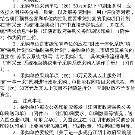
1
．采购单位采购
单项（次）
50
万元以下
印刷
服务时，应
依据入围服务价格、质量、以及服务便利性、用户评价等因素，
结合项目预算金额和单位内控制度要求凭批复的采购项目计划
在“苏采云”系统“框架协议门户”中直接选定供应商，并在系
统“需求信息”中将《江阴市政府采购公务印刷送印单》（附件
2
）作为附件上传。
2
．采购单位是市级
预算单位的应在“财政一体化系统”填
写“采购计划”或“临时采购计划”，采购单位是
非市级预算单位的
直接在“苏采云系统”填写“临时采购计划”，具体
操作流程详见
《“苏采云”系统框架协议电子采购系统采购人操作手册》（附件
1
）。
3
．采购单位采购
单项（次）
50
万元及其以上服务时，
按“一事一采”原则进行政府采购，审批流程同项目采购流程。单
项（次）
50
万元及其以上项目不得随意拆分，否则财政不予支付
资金。
五、注意事项
1
．采购单位每次公务印刷应签发《江阴市政府采购公务
印刷送印单》（附件
2
），注明印刷要求、印刷数量等情况，送
入围企业印刷。印刷完毕后，入围企业在《江阴市政府采购公务
印刷送印单》上要写明印刷纸料、印刷数量、印刷明细费用等。
2
．采购单位要按照《关于进一步规范江阴市政府采购履