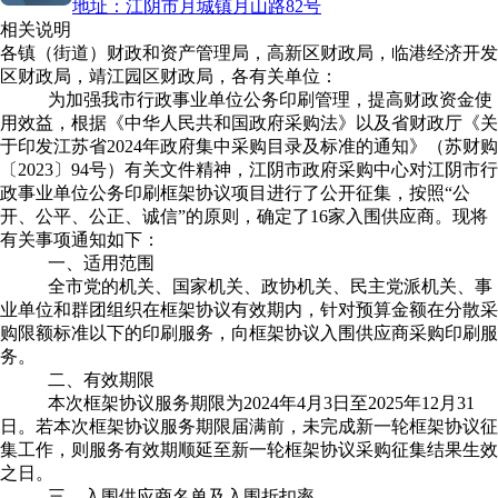
地址：
江阴市月城镇月山路82号
相关说明
各镇（街道）财政和资产管理局，高新区财政局，临港经济开发
区财政局，靖江园区财政局，各有关单位：
为加强我市行政事业单位公务印刷管理，提高财政资金使
用效益，根据《中华人民共和国政府采购法》以及省财政厅《关
于印发江苏省
2024
年政府集中采购目录及标准的通知》（苏财购
〔
2023
〕
94
号）有关文件精神，江阴市政府采购中心对江阴市行
政事业单位公务印刷框架协议项目进行了公开征集，按照“公
开、公平、公正、诚信”的原则，确定
了
16
家入
围供应商。现将
有关事项通知如下：
一、适用范围
全市党的机关、国家机关、政协机关、民主党派机关、事
业单位和群团组织在框架协议有效期内，针对预算金额在分散采
购限额标准以下的印刷服务，向框架协议入围供应商采购印刷服
务。
二、有效期限
本次框架协议服务期限为
2024
年
4
月
3
日至
2025
年
12
月
31
日。若本次框架协议服务期限届满前，未完成新一轮框架协议征
集工作，则服务有效期顺延至新一轮框架协议采购征集结果生效
之日。
三、入围供应商名单及入围折扣率