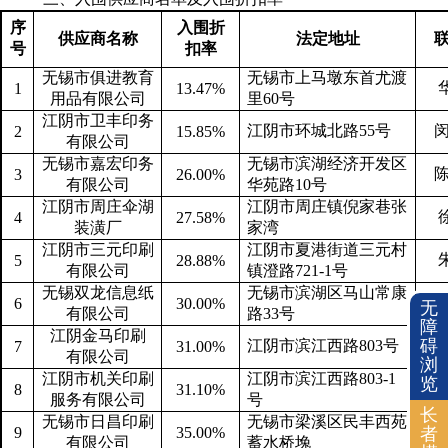
序
入围折
供应商名称
法定地址
号
扣率
无锡市俱进教育
无锡市上马墩东首尤渡
1
13.47%
用品有限公司
里
60
号
江阴市卫丰印务
江阴市环城北路
55
号
2
15.85%
有限公司
无锡市嘉宏印务
无锡市滨湖经济开发区
3
26.00%
有限公司
华苑路
10
号
江阴市周庄伞湖
江阴市周庄镇倪家巷张
4
27.58%
装潢厂
家湾
江阴市三元印刷
江阴市夏港街道三元村
5
28.88%
有限公司
镇澄路
721-1
号
无锡双龙信息纸
无锡市滨湖区马山常康
6
30.00%
无
有限公司
路
33
号
障
江阴金马印刷
碍
江阴市滨江西路
803
号
7
31.00%
有限公司
浏
江阴市机关印刷
江阴市滨江西路
803-1
览
8
31.10%
服务有限公司
号
长
无锡市日昌印刷
无锡市梁溪区民丰西苑
9
35.00%
者
有限公司
蓄水桥堍