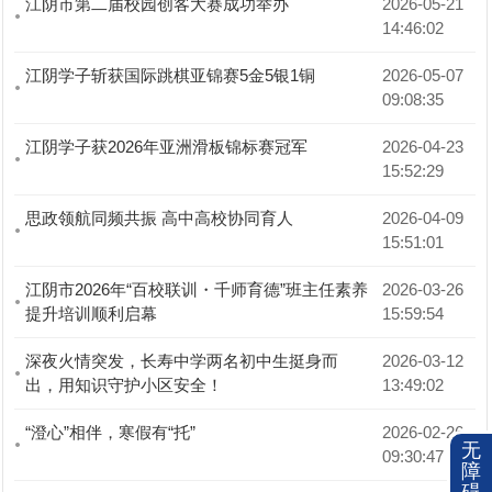
江阴市第二届校园创客大赛成功举办
2026-05-21 
14:46:02
江阴学子斩获国际跳棋亚锦赛5金5银1铜
2026-05-07 
09:08:35
江阴学子获2026年亚洲滑板锦标赛冠军
2026-04-23 
15:52:29
思政领航同频共振 高中高校协同育人
2026-04-09 
15:51:01
江阴市2026年“百校联训・千师育德”班主任素养
2026-03-26 
提升培训顺利启幕
15:59:54
深夜火情突发，长寿中学两名初中生挺身而
2026-03-12 
出，用知识守护小区安全！
13:49:02
“澄心”相伴，寒假有“托”
2026-02-26 
无
09:30:47
障