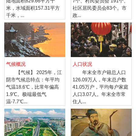
陆地面积829.66平方千
7个、村民委员会 191个、
米，水域面积157.31平方
社区居民委员会83个。市
千米，...
政...
气候概况
人口状况
【气候】 2025年，江
年末全市户籍总人口
阴市气候总特点：年平均
126.09万人，年末总户数
气温18.6℃，比常年偏高
41.05万户，平均每户家庭
1.9℃。极端最低气
人口3.07人。年末全市常
温-7.7℃...
住人...