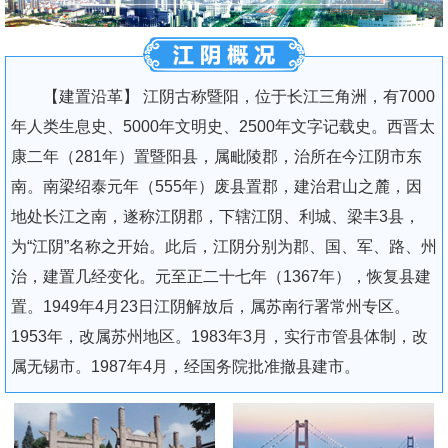
【建置沿革】 江阴古称暨阳，位于长江三角洲，有7000
年人类生息史、5000年文明史、2500年文字记载史。西晋太
康二年（281年）置暨阳县，属毗陵郡，治所在今江阴市东
南。南梁绍泰元年（555年）废县置郡，建治君山之麓，因
地处长江之南，遂称江阴郡，下辖江阴、利城、梁丰3县，
为“江阴”名称之开始。此后，江阴分别为郡、国、军、路、州
治，建置几经变化。元至正二十七年（1367年），恢复县建
置。1949年4月23日江阴解放后，属苏南行署常州专区。
1953年，改属苏州地区。1983年3月，实行市管县体制，改
属无锡市。1987年4月，经国务院批准撤县建市。