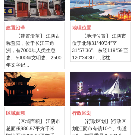
建置沿革
地理位置
【建置沿革】 江阴古
【地理位置】 江阴市
称暨阳，位于长江三角
位于北纬31°40′34″至
洲，有7000年人类生息
31°57′36″、东经119°59′至
史、5000年文明史、2500
120°34′30″。北枕...
年文字记...
区域面积
行政区划
【区域面积】 江阴市
【行政区划】[行政区
总面积986.97平方千米，
划]江阴市有镇10个、街道