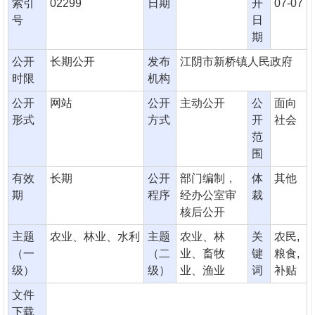
索引
02299
日期
开
07-07
号
日
期
公开
长期公开
发布
江阴市新桥镇人民政府
时限
机构
公开
网站
公开
主动公开
公
面向
形式
方式
开
社会
范
围
有效
长期
公开
部门编制，
体
其他
期
程序
经办公室审
裁
核后公开
主题
农业、林业、水利
主题
农业、林
关
农民,
（一
（二
业、畜牧
键
粮食,
级）
级）
业、渔业
词
补贴
文件
下载