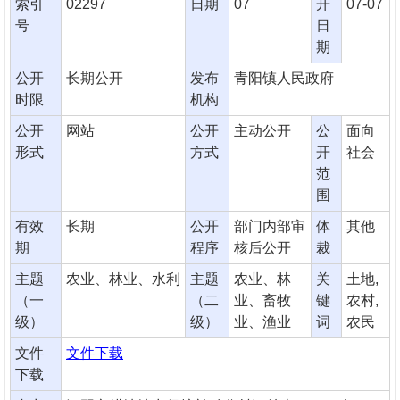
索引
02297
日期
07
开
07-07
号
日
期
公开
长期公开
发布
青阳镇人民政府
时限
机构
公开
网站
公开
主动公开
公
面向
形式
方式
开
社会
范
围
有效
长期
公开
部门内部审
体
其他
期
程序
核后公开
裁
主题
农业、林业、水利
主题
农业、林
关
土地,
（一
（二
业、畜牧
键
农村,
级）
级）
业、渔业
词
农民
文件
文件下载
下载