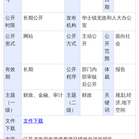
期
公开
长期公开
发布
华士镇党政和人大办公
时限
机构
室
公开
网站
公开
主动公
公
面向社
形式
方式
开
开
会
范
围
有效
长期
公开
部门内
体
报告
期
程序
部审核
裁
后公开
主题
财政、金融、审计
主题
财政
关
规划,经
（一
（二
键
济,地下
级）
级）
词
空间
文件
文件下载
下载