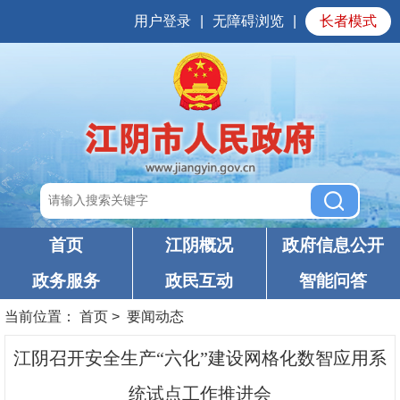
用户登录
|
无障碍浏览
|
长者模式
首页
江阴概况
政府信息公开
政务服务
政民互动
智能问答
当前位置：
首页
>
要闻动态
江阴召开安全生产“六化”建设网格化数智应用系
统试点工作推进会