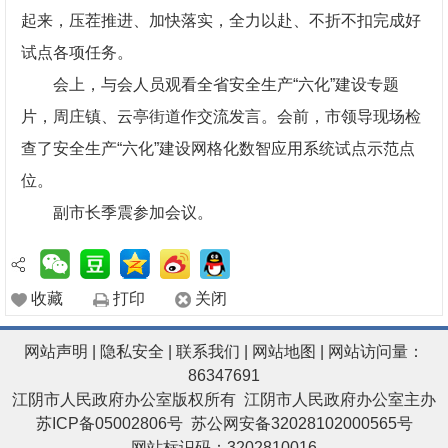
起来，压茬推进、加快落实，全力以赴、不折不扣完成好
试点各项任务。
会上，与会人员观看全省安全生产“六化”建设专题
片，周庄镇、云亭街道作交流发言。会前，市领导现场检
查了安全生产“六化”建设网格化数智应用系统试点示范点
位。
副市长季震参加会议。
收藏
打印
关闭
网站声明
|
隐私安全
|
联系我们
|
网站地图
| 网站访问量：
86347691
江阴市人民政府办公室版权所有 江阴市人民政府办公室主办
苏ICP备05002806号
苏公网安备32028102000565号
网站标识码：3202810016