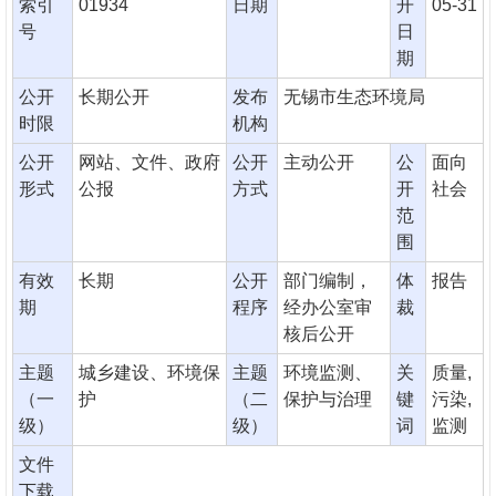
索引
01934
日期
开
05-31
号
日
期
公开
长期公开
发布
无锡市生态环境局
时限
机构
公开
网站、文件、政府
公开
主动公开
公
面向
形式
公报
方式
开
社会
范
围
有效
长期
公开
部门编制，
体
报告
期
程序
经办公室审
裁
核后公开
主题
城乡建设、环境保
主题
环境监测、
关
质量,
（一
护
（二
保护与治理
键
污染,
级）
级）
词
监测
文件
下载