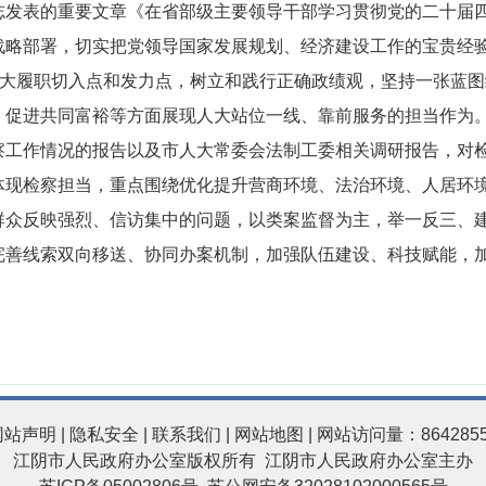
志发表的重要文章《在省部级主要领导干部学习贯彻党的二十届
战略部署，切实把党领导国家发展规划、经济建设工作的宝贵经
人大履职切入点和发力点，树立和践行正确政绩观，坚持一张蓝
、促进共同富裕等方面展现人大站位一线、靠前服务的担当作为
察工作情况的报告以及市人大常委会法制工委相关调研报告，对
体现检察担当，重点围绕优化提升营商环境、法治环境、人居环
群众反映强烈、信访集中的问题，以类案监督为主，举一反三、
完善线索双向移送、协同办案机制，加强队伍建设、科技赋能，
网站声明
|
隐私安全
|
联系我们
|
网站地图
| 网站访问量：864285
江阴市人民政府办公室版权所有 江阴市人民政府办公室主办