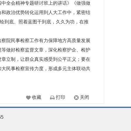
四中全会精神专题研讨班上的讲话》《做强做
验和政治优势转化运用到人大工作中，紧密结
图绘到底、照着蓝图干到底，久久为功，在推
。
检察院民事检察工作有力保障地方高质量发展
境等做好检察监督文章，深化检察护企、检护
建章立制，让群众真实感受到公平正义；要在
加大民事检察宣传力度，形成多元主体联动共
收藏
打印
关闭
55