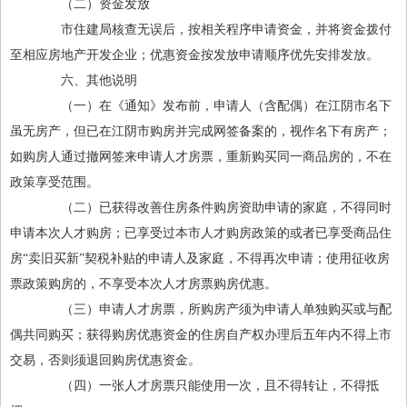
（二）资金发放
市住建局核查无误后，按相关程序申请资金，并将资金拨付
至相应房地产开发企业；优惠资金按发放申请顺序优先安排发放。
六、其他说明
（一）在《通知》发布前，申请人（含配偶）在江阴市名下
虽无房产，但已在江阴市购房并完成网签备案的，视作名下有房产；
如购房人通过撤网签来申请人才房票，重新购买同一商品房的，不在
政策享受范围。
（二）已获得改善住房条件购房资助申请的家庭，不得同时
申请本次人才购房；已享受过本市人才购房政策的或者已享受商品住
房“卖旧买新”契税补贴的申请人及家庭，不得再次申请；使用征收房
票政策购房的，不享受本次人才房票购房优惠。
（三）申请人才房票，所购房产须为申请人单独购买或与配
偶共同购买；获得购房优惠资金的住房自产权办理后五年内不得上市
交易，否则须退回购房优惠资金。
（四）一张人才房票只能使用一次，且不得转让，不得抵