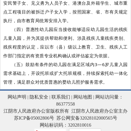
安民警子女、见义勇为人员子女、港澳台及外籍学生、城市重
点工程项目的被拆迁户子女入学，按照国家、省、市有关规定
执行，由市教育局统筹安排入学。
（四）普惠性幼儿园应当接收能够适应幼儿园生活的残疾
儿童入园，并为其提供帮助和便利。涉及残疾儿童残疾类别、
残疾程度的认定，应以市（县）级以上教育、卫生、残疾人工
作部门指定的有资质专业机构确认或评估鉴定为依据。
（五）鼓励有条件的幼儿园在满足区域内3—6岁儿童入园
需求基础上，开设托班或扩大托班规模，持续探索托幼一体化
管理，满足群众对优质普惠的婴幼儿照护服务需求。
网站声明
|
隐私安全
|
联系我们
|
网站地图
| 网站访问量：
86377558
江阴市人民政府办公室版权所有 江阴市人民政府办公室主办
苏ICP备05002806号
苏公网安备32028102000565号
网站标识码：3202810016