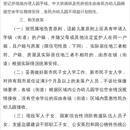
登记并现场办理入园手续。中大班插班及托班招生由各民办幼儿园根
据空余学位视情安排，各民办幼儿园不得超计划招生。
三、相关政策
（一）按照属地负责原则，适龄儿童原则上应具有申请入
学镇（街道）的户籍，并随父母或其他法定监护人在同一户
籍，且户籍与房屋（限住宅性质，下同）、实际居住地三者相
符。户籍、房屋及实际居住地三者不相符的，由所在镇（街
道）根据实际情况统筹安排。
（二）妥善做好新市民子女入学工作。新市民子女入学，
对持有我市居住证满3个月及以上的未落户人员，不设社保缴
纳要求，各镇（街道）根据区域内公办幼儿园学位空余情况视
情接收，没有空余学位的应由各镇（街道）区域内普惠性民办
幼儿园接收。
（三）现役军人子女、国家综合性消防救援队伍人员子
女、支援边疆建设干部职工子女、公安英烈和因公牺牲伤残公