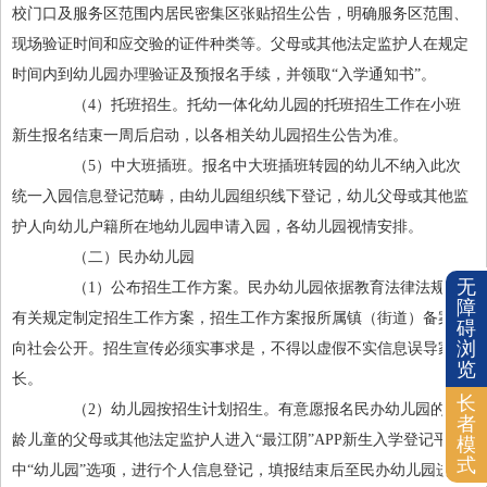
校门口及服务区范围内居民密集区张贴招生公告，明确服务区范围、
现场验证时间和应交验的证件种类等。父母或其他法定监护人在规定
时间内到幼儿园办理验证及预报名手续，并领取“入学通知书”。
（4）托班招生。托幼一体化幼儿园的托班招生工作在小班
新生报名结束一周后启动，以各相关幼儿园招生公告为准。
（5）中大班插班。报名中大班插班转园的幼儿不纳入此次
统一入园信息登记范畴，由幼儿园组织线下登记，幼儿父母或其他监
护人向幼儿户籍所在地幼儿园申请入园，各幼儿园视情安排。
（二）民办幼儿园
无
（1）公布招生工作方案。民办幼儿园依据教育法律法规和
障
有关规定制定招生工作方案，招生工作方案报所属镇（街道）备案并
碍
浏
向社会公开。招生宣传必须实事求是，不得以虚假不实信息误导家
览
长。
长
（2）幼儿园按招生计划招生。有意愿报名民办幼儿园的适
者
龄儿童的父母或其他法定监护人进入“最江阴”APP新生入学登记平台
模
式
中“幼儿园”选项，进行个人信息登记，填报结束后至民办幼儿园进行