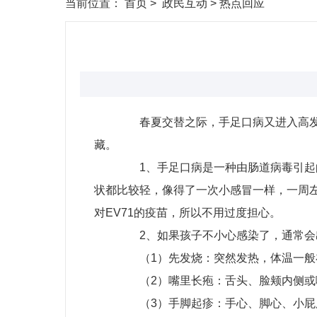
当前位置：
首页
>
政民互动
>
热点回应
春夏交替之际，手足口病又进入高发期
藏。
1、手足口病是一种由肠道病毒引起的
状都比较轻，像得了一次小感冒一样，一周左
对EV71的疫苗，所以不用过度担心。
2、如果孩子不小心感染了，通常会
（1）先发烧：突然发热，体温一般在
（2）嘴里长疱：舌头、脸颊内侧或嗓
（3）手脚起疹：手心、脚心、小屁股