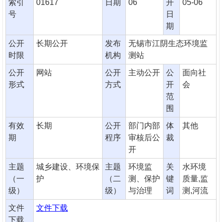
索引
01617
日期
06
开
05-06
号
日
期
公开
长期公开
发布
无锡市江阴生态环境监
时限
机构
测站
公开
网站
公开
主动公开
公
面向社
形式
方式
开
会
范
围
有效
长期
公开
部门内部
体
其他
期
程序
审核后公
裁
开
主题
城乡建设、环境保
主题
环境监
关
水环境
（一
护
（二
测、保护
键
质量,监
级）
级）
与治理
词
测,河流
文件
文件下载
下载