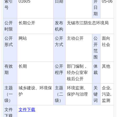
索引
01605
日期
开
05-06
号
日
期
公开
长期公开
发布
无锡市江阴生态环境局
时限
机构
公开
网站
公开
主动公开
公
面向
形式
方式
开
社会
范
围
有效
长期
公开
部门编制，
体
其他
期
程序
经办公室审
裁
核后公开
主题
城乡建设、环境保
主题
环境监测、
关
企业,
（一
护
（二
保护与治理
键
污染,
级）
级）
词
监测
文件
文件下载
下载