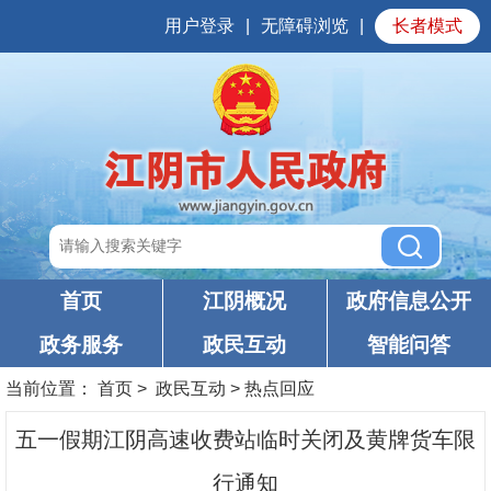
用户登录
|
无障碍浏览
|
长者模式
首页
江阴概况
政府信息公开
政务服务
政民互动
智能问答
当前位置：
首页
>
政民互动
>
热点回应
五一假期江阴高速收费站临时关闭及黄牌货车限
行通知