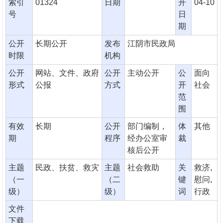
索引
01324
日期
开
04-10
号
日
期
公开
长期公开
发布
江阴市民政局
时限
机构
公开
网站、文件、政府
公开
主动公开
公
面向
形式
公报
方式
开
社会
范
围
有效
长期
公开
部门编制，
体
其他
期
程序
经办公室审
裁
核后公开
主题
民政、扶贫、救灾
主题
社会救助
关
救济,
（一
（二
键
慰问,
级）
级）
词
行政
文件
下载