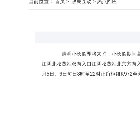
当前位置：
首页
>
政民互动
>
热点回应
清明小长假即将来临，小长假期间高速公
江阴北收费站双向入口江阴收费站北京方向入
月5日、6日每日8时至22时正谊枢纽K97