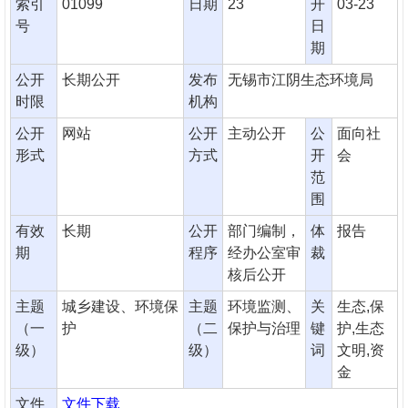
索引
01099
日期
23
开
03-23
号
日
期
公开
长期公开
发布
无锡市江阴生态环境局
时限
机构
公开
网站
公开
主动公开
公
面向社
形式
方式
开
会
范
围
有效
长期
公开
部门编制，
体
报告
期
程序
经办公室审
裁
核后公开
主题
城乡建设、环境保
主题
环境监测、
关
生态,保
（一
护
（二
保护与治理
键
护,生态
级）
级）
词
文明,资
金
文件
文件下载