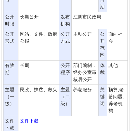
期
公开
长期公开
发布
江阴市民政局
时限
机构
公开
网站、文件、政府
公开
主动公开
公
面向社
形式
公报
方式
开
会
范
围
有效
长期
公开
部门编制，
体
其他
期
程序
经办公室审
裁
核后公开
主题
民政、扶贫、救灾
主题
养老服务
关
预算,老
（一
（二
键
龄问题,
级）
级）
词
养老机
构
文件
文件下载
下载