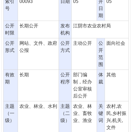
索引
00093
日期
05
开
05
号
日
期
公开
长期公开
发布
江阴市农业农村局
时限
机构
公开
网站、文件、政府
公开
主动公开
公
面向社会
形式
公报
方式
开
范
围
有效
长期
公开
部门编
体
其他
期
程序
制，经办
裁
公室审核
后公开
主题
农业、林业、水利
主题
农业、林
关
农村,农
（一
（二
业、畜牧
键
民,乡村振
级）
级）
业、渔业
词
兴,机关,
文件