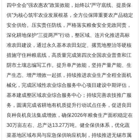
四中全会“强农惠农”政策效能，始终以“严守底线、提质保
供”为核心筑牢农业发展根基，全方位保障重要农产品稳定
安全供给。压实责任防线，严格落实粮食安全党政同责，
深化耕地保护“三提两严”行动，整区域、连片化推进高标
准农田建设，通过永久基本农田划定、撂荒地整治等硬核
措施守住种粮底线，高质量完成第四次全国农业普查和江
阴市土壤志编写工作。提升单产效能，坚持产量产能、生
产生态、增产增效一起抓，持续推进农业生产全程全面机
械化，完成区域性农业综合服务中心项目建设中期评估，
基本建成整区域农业综合服务中心；持续完善农技推广服
务，圆满完成省耕地有机质提升行动试点任务，促进良田
良种良机良法集成增效，确保2026年粮食生产面积稳定在
30万亩左右、总产达13.27万吨。健全保供体系，优化蔬
菜基地区域布局与应急保供响应机制，持续推进无锡市属