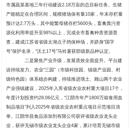
市属蔬菜基地三年行动建设2.18万亩的总目标任务。生猪
产能稳定在合理区间，规模猪场保有量10家，年末存栏量
预计达2.7万头，其中能繁母猪存栏5600头，畜禽粪污资
源化利用率提升至98%以上，完成全市畜禽种质资源普
查，建成江苏省省级太湖点子鸽保种场，并跻身“国字
号”保护名录，“沃土17号”马铃薯获部级新品种认定。
二是聚焦产业升级，发展质效全面提升。平台建
设持续发力。农业“三园”（市级科技园、镇级产业园、村
级特色园）体系稳步构建，持续推进璜土、顾山两个农业
产业强镇建设，2025年入库省级农业农村重大项目17个，
年度计划投资约28.06亿元，“江阴市年产1800万箱食用血
制品项目”列入2025年省级农业农村重点项目示范项目清
单。江阴华昌食品添加剂有限公司获评省级农业龙头企
业，获评无锡市级农业龙头企业4家，累计培育无锡市级