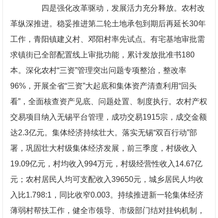
四是强化改革驱动，发展活力充分释放。农村改
革纵深推进。稳妥推进第二轮土地承包到期后再延长30年
工作，青阳镇建义村、邓阳村率先试点。有宅基地审批需
求镇街已全部配置线上审批功能，累计发放批准书180
本。深化农村“三资”管理突出问题专项整治，整改率
96%，开展全省“三资”大起底和集体资产清查利用“回头
看”，全面核查资产见底、问题处置、制度执行。农村产权
交易项目纳入无锡平台管理，成功交易1915宗，成交金额
达2.3亿元。集体经济持续壮大。落实无锡“双百行动”部
署，巩固壮大村级集体经济发展，前三季度，村级收入
19.09亿元，村均收入994万元，村级经营性收入14.67亿
元；农村居民人均可支配收入39650元，城乡居民人均收
入比1.798:1，同比收窄0.003。持续推进新一轮集体经济
薄弱村帮扶工作，健全市领导、市级部门结对挂钩机制，