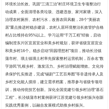
环境长治长效。巩固“三清三治”村庄环境卫生专项整治行
动成果，全面清理各类垃圾、违建违放、家河家塘，深入
治理农村厕所、农村污水，改善农田风貌，28个“美丽农
居”重点推进村稳步建设，农村人居环境整治长效管护合格
村占比维持在95%以上。学习运用“千万工程”经验，启动
编制澄东片区宜居宜业和美乡村规划，获评省级宜居宜业
和美乡村16个。稳步启动“田园理想村”项目，推动长泾镇
蒲市村、璜土镇璜土村率先探索整村运营机制，百余名“数
字游民”扎根乡村、激发活力。乡村治理赋能增效。文化传
承保护扎实推进，完成“锡剧”“工艺百寿图”等非遗传承人及
乡村文化能人摸排，建立需求档案，推荐参与省级专项培
训，推动传统技艺创新。深化全国党建引领乡村治理“基石
工程”，长泾镇蒲市村案例获评江苏党建引领乡村振兴创新
实践优秀案例，以融合发展模式助推乡村振兴。