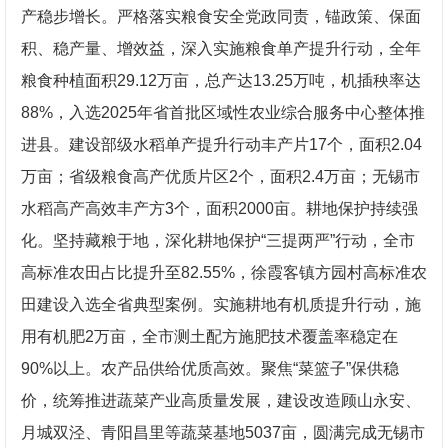
产稳步增长。严格落实粮食安全党政同责，锚政策、保面
积、稳产量、增效益，深入实施粮食单产提升行动，全年
粮食种植面积29.12万亩，总产达13.25万吨，机插秧率达
88%，入选2025年省首批区域性农业综合服务中心整体推
进县。建设部级水稻单产提升行动丰产片17个，面积2.04
万亩；省级粮食高产优质片区2个，面积2.4万亩；无锡市
水稻高产高效丰产方3个，面积2000亩。耕地保护持续强
化。坚持藏粮于地，深化耕地保护“三提两严”行动，全市
高标准农田占比提升至82.55%，徐霞客镇方园村高标准农
田建设入选全省典型案例。实施耕地有机质提升行动，施
用有机肥2万亩，全市测土配方施肥技术覆盖率稳定在
90%以上。农产品供给优质高效。聚焦“菜篮子”保供稳
价，统筹推进蔬菜产业高质量发展，建设改造顾山永安、
月城双泾、青阳昌里等蔬菜基地5037亩，圆满完成无锡市