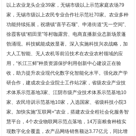
以上农业龙头企业39家，无锡市级以上示范家庭农场79
家，无锡市级以上农民专业合作社示范社70家。农业多种
功能持续拓展，祝塘镇“喜芋石堰”、申港街道“无一空间”、
徐霞客镇“稻田里”等村咖露营、电商直播新业态新场景蓬
勃涌现。科技赋能成效显著。深入实施科技兴农战略，加
大人工智能、无人农机等前沿技术在农业农村领域的应
用，“长江三鲜”种质资源保护利用创新中心建设正在验
收，助力提升农业现代化数字化智能化水平。强化政产学
研合作，建成农业企业院士工作站2家，省级农业产业技
术体系示范基地3家、江阴市级产业技术体系示范基地10
家、农民培训示范基地10家，入选国家、省级科技小院3
家。加快实施“互联网+”农业，搭建农业全程社会化服务智
慧平台，4个农业物联网示范点落地，14万亩粮食种植实
现数字化全覆盖，农产品网络销售额达3.77亿元，同比增