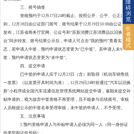
障
碍
三、摇号抽签
浏
资格预约于12月17日24时截止。按照公开、公平、公正原
览
则，12月18日由公证部门摇号，摇号结果于12月19日10:00由公证部门
长
发布，江苏省商务厅官网、公众号和“苏新消费江苏消费品以旧换新平
者
模
台”同步转发。摇号结果公示后，申请人可点击“我的预约”查看实时状
式
态，若申请人中签，预约申请状态变更为“已中签”。若申请人未中
签，预约申请状态变更为“未中签”。
四、提交申请
已中签的申请人应于12月23日（含）前取得《机动车销售统
一发票》（以发票开具时间为准），12月29日24时前通过“汽车以旧换
新”小程序或全国汽车流通信息管理系统网站提交申请，逾期未提交补
贴申请的，视为放弃中签资格不再受理，且不能参与后续摇号。审核
人员根据公示的中签名单受理审核，未中签的申请人，不予受理。
五、注意事项
1.预约资格申请人与补贴申请人必须为同一人（同一身份证
件类型和证件号码）。