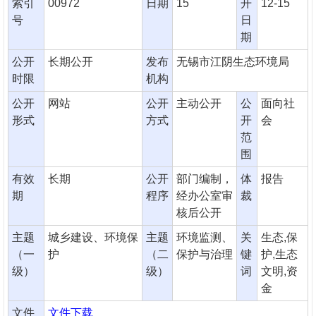
索引
00972
日期
15
开
12-15
号
日
期
公开
长期公开
发布
无锡市江阴生态环境局
时限
机构
公开
网站
公开
主动公开
公
面向社
形式
方式
开
会
范
围
有效
长期
公开
部门编制，
体
报告
期
程序
经办公室审
裁
核后公开
主题
城乡建设、环境保
主题
环境监测、
关
生态,保
（一
护
（二
保护与治理
键
护,生态
级）
级）
词
文明,资
金
文件
文件下载