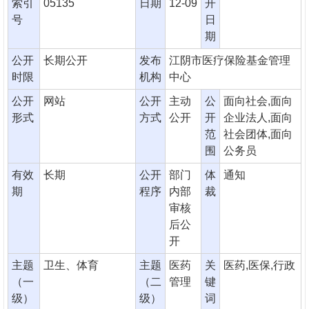
索引
05135
日期
12-09
开
号
日
期
公开
长期公开
发布
江阴市医疗保险基金管理
时限
机构
中心
公开
网站
公开
主动
公
面向社会,面向
形式
方式
公开
开
企业法人,面向
范
社会团体,面向
围
公务员
有效
长期
公开
部门
体
通知
期
程序
内部
裁
审核
后公
开
主题
卫生、体育
主题
医药
关
医药,医保,行政
（一
（二
管理
键
级）
级）
词