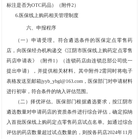
标注是否为
OTC
药品）（附件
2
）
6.
医保线上购药相关管理制度
六、申报程序
（一）申请受理。符合遴选条件的医保定点零售药
店，向医保经办机构递交《
江阴
市医保线上购药定点零售
药店申请表》（附件
1
）（连锁药店由连锁总部公司统一
提出申请），并提供相关材料。其中附件
2
需同时将电子
表格发送至邮箱
jyyb_ybgl@163.com
，医保部门对申请材料
进行初审，符合条件的纳入评估范围。
（二）择优评估。医保部门根据遴选要求，
按江阴市
遴选数量
对申请药店的资质条件进行综合评估，确定拟纳
入首批医保线上购药定点零售药店试点名单。如通过综合
评估的药店数量超过试点数量的，则按各药店
2024
年
11
月