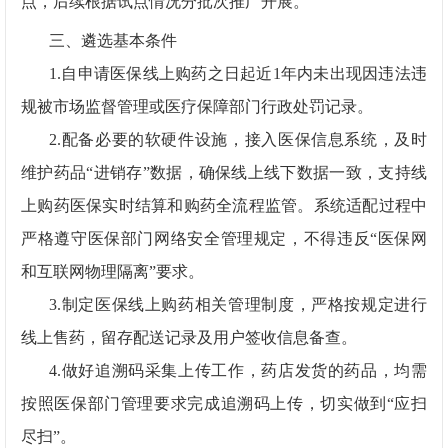
点，后续根据试点情况分批次推广开展。
三、遴选基本条件
1.
自申请医保线上购药之日起近
1
年内未出现因违法违
规被市场监督管理或医疗保障部门行政处罚记录。
2.
配备必要的软硬件设施，接入医保信息系统，及时
维护药品
“
进销存
”
数据，确保线上线下数据一致，支持线
上购药医保实时结算和购药全流程监管。系统适配过程中
严格遵守医保部门网络安全管理规定，不得违反
“
医保网
和互联网物理隔离
”
要求。
3.
制定医保线上购药相关管理制度，严格按规定进行
线上售药，留存配送记录及用户签收信息备查。
4.
做好追溯码采集上传工作，药店发货的药品，均需
按照医保部门管理要求完成追溯码上传，切实做到
“
应扫
尽扫
”
。