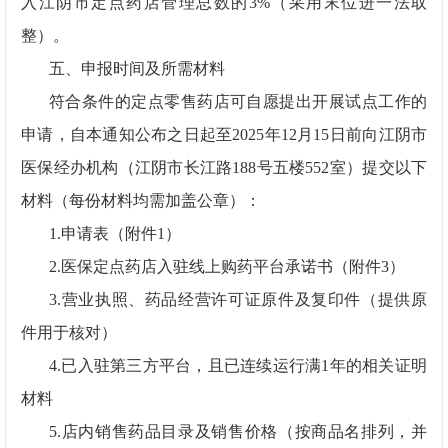
入
江阴市
定点药店管理总数的
3%
（采用末位进一法取
整）。
五、申报时间及所需材料
符合条件的定点零售药店可自愿提出开展试点工作的
申请，自本通知公布之日起至
2025
年
12
月
15
日前向
江阴
市
医保经办机构（
江阴
市
长江
路
188
号
五
楼
552
室
）提交以下
材料（每份材料均需加盖公章）：
1.
申请表（附件
1
）
2.
医保定点药店入驻线上购药平台承诺书（附件
3
）
3.
营业执照、药品经营许可证原件及复印件（提供原
件用于核对）
4.
已入驻第三方平台，且已连续运行满
1
年的相关证明
材料
5.
店内销售药品目录及销售价格（按商品名排列，并