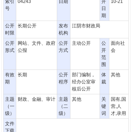
索引
04243
日期
开
10-21
号
日
期
公开
长期公开
发布
江阴市财政局
时限
机构
公开
网站、文件、政府
公开
主动公开
公
面向社
形式
公报
方式
开
会
范
围
有效
长期
公开
部门编制，
体
其他
期
程序
经办公室审
裁
核后公开
主题
财政、金融、审计
主题
其他
关
国有,国
（一
（二
键
营,人
级）
级）
词
才,录用
文件
下载