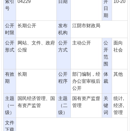
索引
04229
日期
开
10-20
号
日
期
公开
长期公开
发布
江阴市财政局
时限
机构
公开
网站、文件、政府
公开
主动公开
公
面向
形式
公报
方式
开
社会
范
围
有效
长期
公开
部门编制，经
体
其他
期
程序
办公室审核后
裁
公开
主题
国民经济管理、国
主题
国有资产监督
关
统计,
（一
有资产监管
（二
管理
键
经济,
级）
级）
词
管理
文件
下载