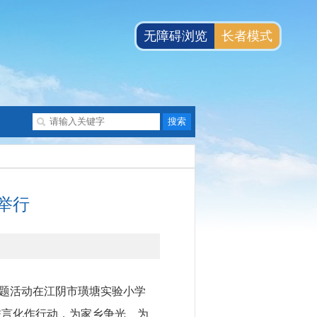
无障碍浏览
长者模式
举行
主题活动在江阴市璜塘实验小学
誓言化作行动，为家乡争光、为