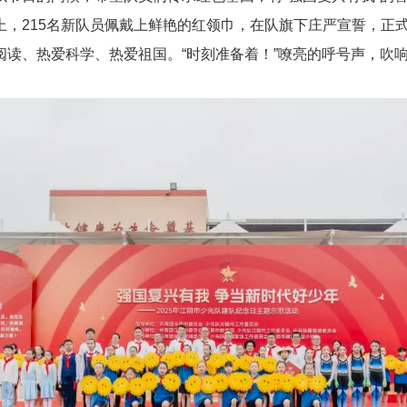
上，215名新队员佩戴上鲜艳的红领巾，在队旗下庄严宣誓，正
阅读、热爱科学、热爱祖国。“时刻准备着！”嘹亮的呼号声，吹