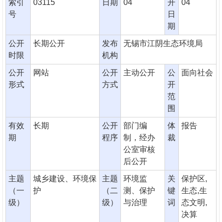
索引
03115
日期
04
开
04
号
日
期
公开
长期公开
发布
无锡市江阴生态环境局
时限
机构
公开
网站
公开
主动公开
公
面向社会
形式
方式
开
范
围
有效
长期
公开
部门编
体
报告
期
程序
制，经办
裁
公室审核
后公开
主题
城乡建设、环境保
主题
环境监
关
保护区,
（一
护
（二
测、保护
键
生态,生
级）
级）
与治理
词
态文明,
决算